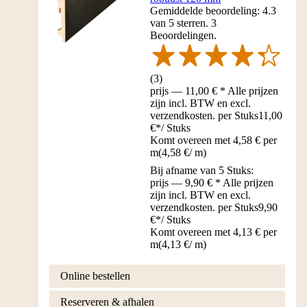
Gemiddelde beoordeling: 4.3
van 5 sterren. 3
Beoordelingen.
(
3
)
prijs — 11,00 € * Alle prijzen
zijn incl. BTW en excl.
verzendkosten. per Stuks
11,00
€
*
/
Stuks
Komt overeen met 4,58 € per
m
(
4,58 €
/
m
)
Bij afname van 5 Stuks:
prijs — 9,90 € * Alle prijzen
zijn incl. BTW en excl.
verzendkosten. per Stuks
9,90
€
*
/
Stuks
Komt overeen met 4,13 € per
m
(
4,13 €
/
m
)
Online bestellen
Reserveren & afhalen