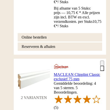
€
*
/
Stuks
Bij afname van 5 Stuks:
prijs — 10,75 € * Alle prijzen
zijn incl. BTW en excl.
verzendkosten. per Stuks
10,75
€
*
/
Stuks
Online bestellen
Reserveren & afhalen
MACLEAN Clipplint Classic
exclusief 75 mm
Gemiddelde beoordeling: 4
van 5 sterren. 5
Beoordelingen.
2 VARIANTEN
(
5
)