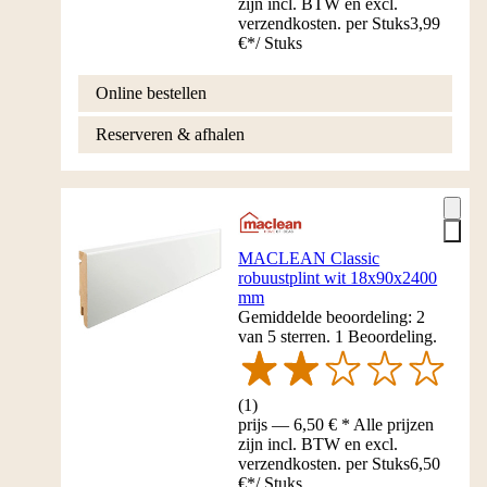
zijn incl. BTW en excl.
verzendkosten. per Stuks
3,99
€
*
/
Stuks
Online bestellen
Reserveren & afhalen
MACLEAN Classic
robuustplint wit 18x90x2400
mm
Gemiddelde beoordeling: 2
van 5 sterren. 1 Beoordeling.
(
1
)
prijs — 6,50 € * Alle prijzen
zijn incl. BTW en excl.
verzendkosten. per Stuks
6,50
€
*
/
Stuks