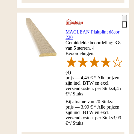
MACLEAN Plakplint décor
220
Gemiddelde beoordeling: 3.8
van 5 sterren. 4
Beoordelingen.
(
4
)
prijs — 4,45 € * Alle prijzen
zijn incl. BTW en excl.
verzendkosten. per Stuks
4,45
€
*
/
Stuks
Bij afname van 20 Stuks:
prijs — 3,99 € * Alle prijzen
zijn incl. BTW en excl.
verzendkosten. per Stuks
3,99
€
*
/
Stuks