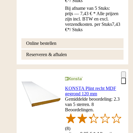
€
*
/
Stuks
Bij afname van 5 Stuks:
prijs — 7,43 € * Alle prijzen
zijn incl. BTW en excl.
verzendkosten. per Stuks
7,43
€
*
/
Stuks
Online bestellen
Reserveren & afhalen
KONSTA Plint recht MDF
gegrond 120 mm
Gemiddelde beoordeling: 2.3
van 5 sterren. 8
Beoordelingen.
(
8
)