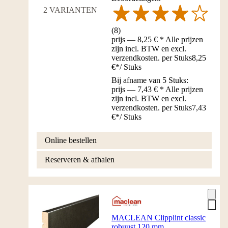
2 VARIANTEN
(
8
)
prijs — 8,25 € * Alle prijzen
zijn incl. BTW en excl.
verzendkosten. per Stuks
8,25
€
*
/
Stuks
Bij afname van 5 Stuks:
prijs — 7,43 € * Alle prijzen
zijn incl. BTW en excl.
verzendkosten. per Stuks
7,43
€
*
/
Stuks
Online bestellen
Reserveren & afhalen
MACLEAN Clipplint classic
robuust 120 mm