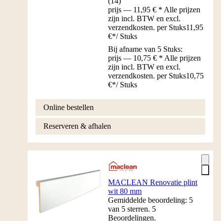
(
14
)
prijs — 11,95 € * Alle prijzen
zijn incl. BTW en excl.
verzendkosten. per Stuks
11,95
€
*
/
Stuks
Bij afname van 5 Stuks:
prijs — 10,75 € * Alle prijzen
zijn incl. BTW en excl.
verzendkosten. per Stuks
10,75
€
*
/
Stuks
Online bestellen
Reserveren & afhalen
MACLEAN Renovatie plint
wit 80 mm
Gemiddelde beoordeling: 5
van 5 sterren. 5
Beoordelingen.