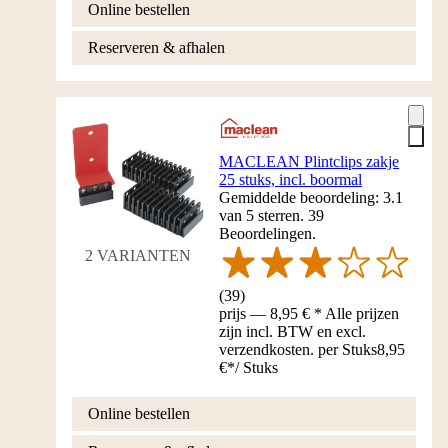
Online bestellen
Reserveren & afhalen
MACLEAN Plintclips zakje
25 stuks, incl. boormal
Gemiddelde beoordeling: 3.1
van 5 sterren. 39
Beoordelingen.
2 VARIANTEN
(
39
)
prijs — 8,95 € * Alle prijzen
zijn incl. BTW en excl.
verzendkosten. per Stuks
8,95
€
*
/
Stuks
Online bestellen