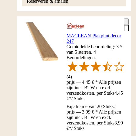
Reserveren & afhalen
MACLEAN Plakplint décor
247
Gemiddelde beoordeling: 3.5
van 5 sterren. 4
Beoordelingen.
(
4
)
prijs — 4,45 € * Alle prijzen
zijn incl. BTW en excl.
verzendkosten. per Stuks
4,45
€
*
/
Stuks
Bij afname van 20 Stuks:
prijs — 3,99 € * Alle prijzen
zijn incl. BTW en excl.
verzendkosten. per Stuks
3,99
€
*
/
Stuks