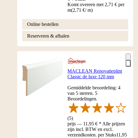
Komt overeen met 2,71 € per
m
(
2,71 €
/
m
)
Online bestellen
Reserveren & afhalen
MACLEAN Renovatieplint
Classic de luxe 120 mm
Gemiddelde beoordeling: 4
van 5 sterren. 5
Beoordelingen.
(
5
)
prijs — 11,95 € * Alle prijzen
zijn incl. BTW en excl.
verzendkosten. per Stuks
11,95