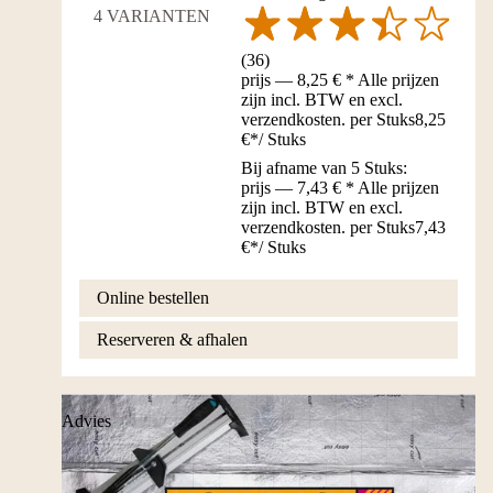
4 VARIANTEN
(
36
)
prijs — 8,25 € * Alle prijzen
zijn incl. BTW en excl.
verzendkosten. per Stuks
8,25
€
*
/
Stuks
Bij afname van 5 Stuks:
prijs — 7,43 € * Alle prijzen
zijn incl. BTW en excl.
verzendkosten. per Stuks
7,43
€
*
/
Stuks
Online bestellen
Reserveren & afhalen
Advies