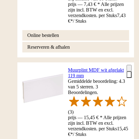
prijs — 7,43 € * Alle prijzen
zijn incl. BTW en excl.
verzendkosten. per Stuks
7,43
€
*
/
Stuks
Online bestellen
Reserveren & afhalen
Muurplint MDF wit afgelakt
119 mm
Gemiddelde beoordeling: 4.3
van 5 sterren. 3
Beoordelingen.
(
3
)
prijs — 15,45 € * Alle prijzen
zijn incl. BTW en excl.
verzendkosten. per Stuks
15,45
€
*
/
Stuks