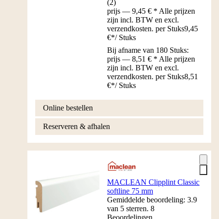
(
2
)
prijs — 9,45 € * Alle prijzen
zijn incl. BTW en excl.
verzendkosten. per Stuks
9,45
€
*
/
Stuks
Bij afname van 180 Stuks:
prijs — 8,51 € * Alle prijzen
zijn incl. BTW en excl.
verzendkosten. per Stuks
8,51
€
*
/
Stuks
Online bestellen
Reserveren & afhalen
MACLEAN Clipplint Classic
softline 75 mm
Gemiddelde beoordeling: 3.9
van 5 sterren. 8
Beoordelingen.