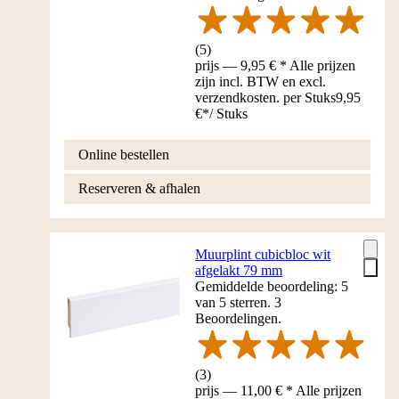
(
5
)
prijs — 9,95 € * Alle prijzen
zijn incl. BTW en excl.
verzendkosten. per Stuks
9,95
€
*
/
Stuks
Online bestellen
Reserveren & afhalen
Muurplint cubicbloc wit
afgelakt 79 mm
Gemiddelde beoordeling: 5
van 5 sterren. 3
Beoordelingen.
(
3
)
prijs — 11,00 € * Alle prijzen