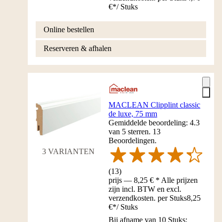
€
*
/
Stuks
Online bestellen
Reserveren & afhalen
MACLEAN Clipplint classic
de luxe, 75 mm
Gemiddelde beoordeling: 4.3
van 5 sterren. 13
Beoordelingen.
3 VARIANTEN
(
13
)
prijs — 8,25 € * Alle prijzen
zijn incl. BTW en excl.
verzendkosten. per Stuks
8,25
€
*
/
Stuks
Bij afname van 10 Stuks: