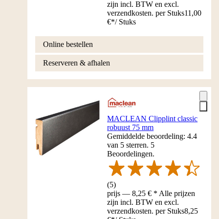
zijn incl. BTW en excl.
verzendkosten. per Stuks
11,00
€
*
/
Stuks
Online bestellen
Reserveren & afhalen
MACLEAN Clipplint classic
robuust 75 mm
Gemiddelde beoordeling: 4.4
van 5 sterren. 5
Beoordelingen.
(
5
)
prijs — 8,25 € * Alle prijzen
zijn incl. BTW en excl.
verzendkosten. per Stuks
8,25