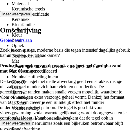
Materiaal
Keramische tegels
Materiaalspecificatie
Meer weergeven
Keramiek
Kleurfamilie
Omschrijving
Beige
Kleur
Gebied overslaan
Zand
Optiek
Zoek je een rustige, moderne basis die tegen intensief dagelijks gebruik
Steenoptiek
kan in keuken, hal of badkamer?
Tegeloppervlak
Mat
Productkenmerken van de wand- en vloertegel Cordoba zand
Afmetingen fabrikant breedte x lengte x dikte in cm
mat 60 x 60 cm gerectificeerd
60 x 60 x 0.95 cm
Nominale afmeting in cm
De keramische tegel met matte afwerking geeft een strakke, rustige
60 x 60
uitstraling met minder zichtbare vlekken en reflecties. De
Dikte
gerectificeerde randen maken smalle voegen mogelijk, waardoor je
0,95 cm
vloer of wand een extra verzorgd geheel vormt. Dankzij het formaat
Sortering
van 60 x 60 cm creëer je een ruimtelijk effect met minder
1. Keus
onderbrekingen in het patroon. De tegel is geschikt voor
Vorstbestendig
vloerverwarming, zodat warmte gelijkmatig wordt doorgegeven en je
Ja
comfortabel loopt. Vorstbestendig betekent dat de tegel ook in
Geschikt voor vloerverwarming
onverwarmde binnenruimtes zoals een bijkeuken betrouwbaar blijft
Meer weergeven
Ja
presteren.
Randafwerking