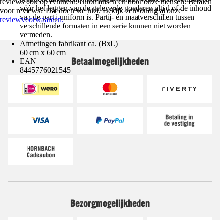
reviews ook op echtheid; automatisch en door onze mensen. Betalen
vóór het leggen van de geleverde goederen altijd of de inhoud
voor reviews? Dat doen we niet. Bekijk eenvoudig al onze
van de partij uniform is. Partij- en maatverschillen tussen
reviewvoorwaarden.
verschillende formaten in een serie kunnen niet worden
vermeden.
Afmetingen fabrikant ca. (BxL)
60 cm x 60 cm
Betaalmogelijkheden
EAN
8445776021545
Bezorgmogelijkheden